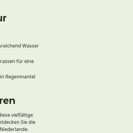
ur
usreichend Wasser
rassen für eine
 Ein Regenmantel
eren
ese vielfältige
ntdecken Sie die
Niederlande.