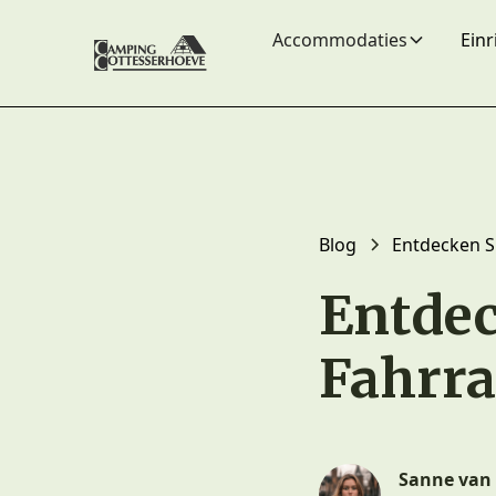
Accommodaties
Ein
Blog
Entdecken S
Entdec
Fahrr
Sanne van