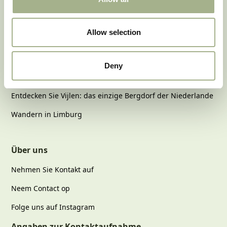
Weblogs
Die 8 besten Veranstaltungen in Süd-Limburg im Januar
Allow selection
2026
Veranstaltungen der Campingsaison 2025 in Süd-Limburg
Deny
Entdecken Sie die Natur Limburgs
Entdecken Sie Vijlen: das einzige Bergdorf der Niederlande
Wandern in Limburg
Über uns
Nehmen Sie Kontakt auf
Neem Contact op
Folge uns auf Instagram
Angaben zur Kontaktaufnahme