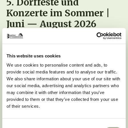
5. Dorffeste und
Konzerte im Sommer |
Juni — August 2026
Von Dorfplätzen bis hin zu kleinen Open-Air-
Veranstaltungsorten: Im Sommer gibt es in Süd-
Limburg viel Musik. The parties and concerts are
This website uses cookies
small, easy accessible and make always fun. Perfekt
für einen entspannten Sommerabend, und vielleicht
We use cookies to personalise content and ads, to
treffen Sie sich auf einen neuen Lieblingskünstler.
provide social media features and to analyse our traffic.
We also share information about your use of our site with
Sie sehen sich die vollständige Agenda an
our social media, advertising and analytics partners who
may combine it with other information that you’ve
6. Regionale Märkte und
provided to them or that they’ve collected from your use
of their services.
Blumenmärkte |
Frühling und Sommer
Consent