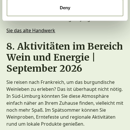
wie das Handwerk von Generation zu Generation
Deny
weitergegeben wurde. Eine lehrreiche und
unterhaltsame Veranstaltung für Jung und Alt.
Sie das alte Handwerk
8. Aktivitäten im Bereich
Wein und Energie |
September 2026
Sie reisen nach Frankreich, um das burgundische
Weinleben zu erleben? Das ist überhaupt nicht nötig.
In Süd-Limburg könnten Sie diese Atmosphäre
einfach näher an Ihrem Zuhause finden, vielleicht mit
noch mehr Spaß. Im Spätsommer können Sie
Weinproben, Erntefeste und regionale Aktivitäten
rund um lokale Produkte genießen.